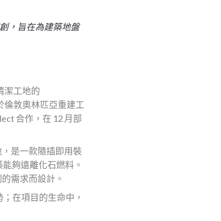
 的歐洲首創，旨在為建築地盤
於清潔工地的
部署於倫敦奧林匹亞重建工
ect 合作，在 12 月部
築工地，是一款隨插即用裝
築能夠遠離化石燃料。
限制的需求而設計。
優勢；在項目的生命中，