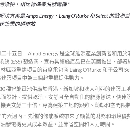
污染物，相比標準柴油發電機 *
是 Ampd Energy、Laing O'Rurke 和 Select
建築業的碳排放
月二十五日
— Ampd Energy 是全球能源產業創新者和用
能源儲存系統 (ESS) 製造商，宣布其旗艦產品已在英國推出，
與奧林匹亞重建項目的首席承包商 Laing O'Rurke 和子公司 Sel
該建築項目中為三個起重機提供動力。
擁有超過 130 種智能電池供應於香港、新加坡和澳大利亞的建
化而設計。提供乾淨、安靜且全自動化的能源輸送，使建
比柴油發電機更安靜三十倍，專為建築工地的艱難、動態和空間
r 開始運作的六週內，先進的儲能系統帶來了顯著的財務和環境
將比使用柴油發電機更具成本效益，並節省空間和人力時間。