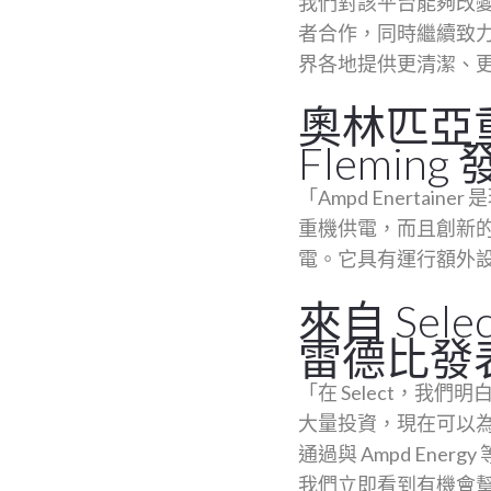
我們對該平台能夠改變建築
者合作，同時繼續致力
界各地提供更清潔、
奧林匹亞
Flemin
「Ampd Enert
重機供電，而且創新
電。它具有運行額外
來自 Se
雷德比發
「在 Select，
大量投資，現在可以
通過與 Ampd Ene
我們立即看到有機會