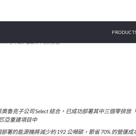
媒體聯絡人
PRODUCT
Select 合作減少倫敦市中心的排放
lect 合作減少倫敦市
y 與萊恩奧魯克子公司 Select 結合，已成功部署其中三個零
匹亞重建項目中
個部署的能源機將減少約 192 公噸碳，節省 70% 的營運成