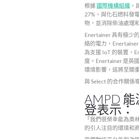
根據
國際機構組織
，
27%。與化石燃料發電
物，並消除柴油處理
Enertainer 
絡的電力，Enerta
為支援 IoT 的裝置
度。Enertaine
環境影響，這將至關
與 Select 的合作
AMPD
登表示：
「我們很榮幸能為奧林匹
的引人注目的環境和