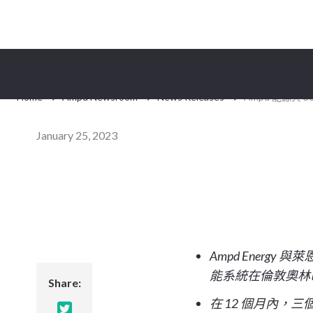
安普德新聞中心
新聞稿
文章
媒體套件
Home
Ampd Newsroom
News Releases
Ampd 能源與 



January 25, 2023
Ampd 能源與 Se
Ampd Energ
能系統在倫敦奧林
Share:
在 12 個月內，三
