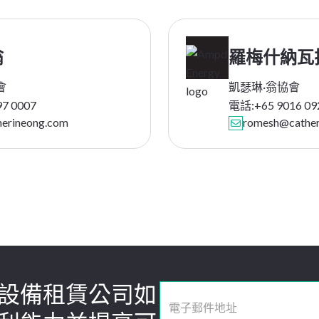
翁
羅梅什
納瓦
會
凱瑟琳·翁協會
97 0007
電話:
+65 9016 09
herineong.com
romesh@cather

設備租賃公司如