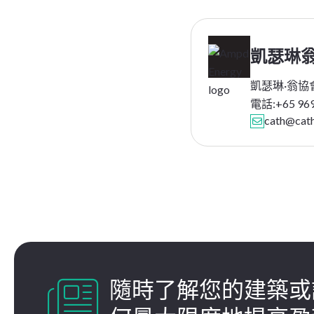
凱瑟琳
凱瑟琳·翁協
電話:
+65 96
cath@cat


隨時了解您的建築或