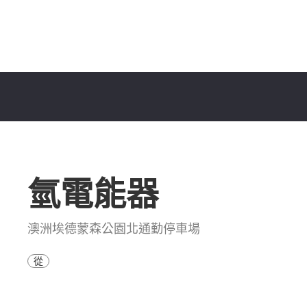
氫電能器
澳洲埃德蒙森公園北通勤停車場
從