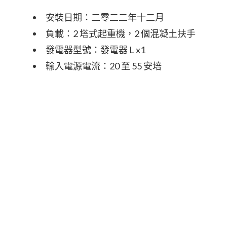
安裝日期：二零二二年十二月
負載：2 塔式起重機，2 個混凝土扶手
發電器型號：發電器 L x1
輸入電源電流：20 至 55 安培