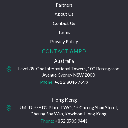
Partners
About Us
Contact Us
Terms
Privacy Policy
CONTACT AMPD
Australia
Level 35, One International Towers, 100 Barangaroo
Avenue, Sydney NSW 2000
Phone:
+61 2 8046 7699
Hong Kong
Unit D, 5/F D2 Place TWO, 15 Cheung Shun Street,
Cheung Sha Wan, Kowloon, Hong Kong
Phone:
+852 3705 9441