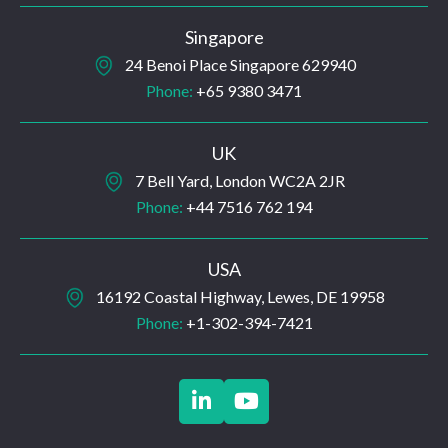
Singapore
24 Benoi Place Singapore 629940
Phone:
+65 9380 3471
UK
7 Bell Yard, London WC2A 2JR
Phone:
+44 7516 762 194
USA
16192 Coastal Highway, Lewes, DE 19958
Phone:
+1-302-394-7421

