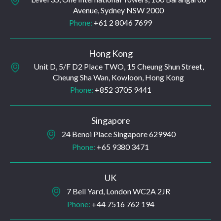
Avenue, Sydney NSW 2000
Phone:
+61 2 8046 7699
Hong Kong
Unit D, 5/F D2 Place TWO, 15 Cheung Shun Street,
Cheung Sha Wan, Kowloon, Hong Kong
Phone:
+852 3705 9441
Singapore
24 Benoi Place Singapore 629940
Phone:
+65 9380 3471
UK
7 Bell Yard, London WC2A 2JR
Phone:
+44 7516 762 194